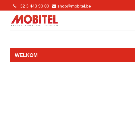
+32 3 443 90 09
shop@mobitel.be
WELKOM