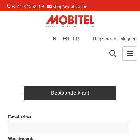
+32 3 443 90 09
shop@mobitel.be
NL
EN
FR
Registreren
Inloggen
Bestaande klant
E-mailadres:
Wachtwoord: