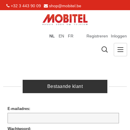
+32 3 443 90 09
shop@mobitel.be
NL
EN
FR
Registreren
Inloggen
Bestaande klant
E-mailadres:
Wachtwoord: