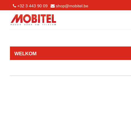
+32 3 443 90 09
shop@mobitel.be
WELKOM