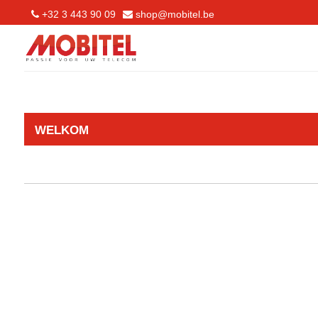
+32 3 443 90 09
shop@mobitel.be
WELKOM