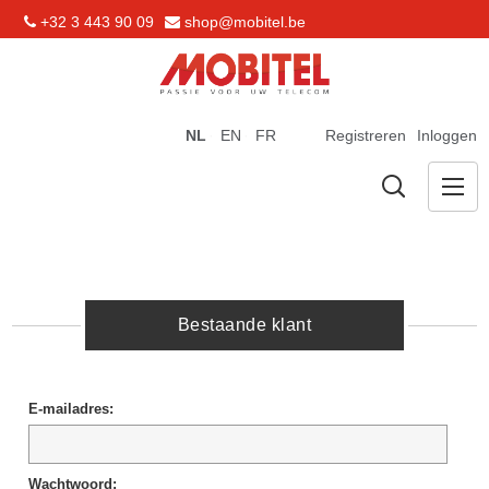
+32 3 443 90 09
shop@mobitel.be
NL
EN
FR
Registreren
Inloggen
Bestaande klant
E-mailadres:
Wachtwoord: