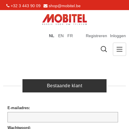
+32 3 443 90 09
shop@mobitel.be
NL
EN
FR
Registreren
Inloggen
Bestaande klant
E-mailadres:
Wachtwoord: