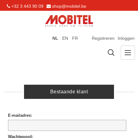
+32 3 443 90 09
shop@mobitel.be
NL
EN
FR
Registreren
Inloggen
Bestaande klant
E-mailadres:
Wachtwoord: