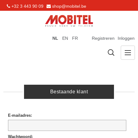
+32 3 443 90 09
shop@mobitel.be
NL
EN
FR
Registreren
Inloggen
Bestaande klant
E-mailadres:
Wachtwoord: