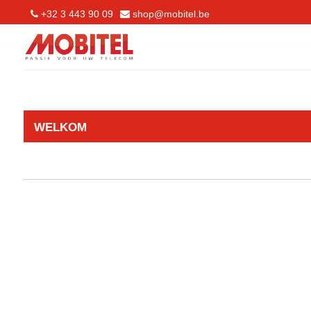
+32 3 443 90 09
shop@mobitel.be
WELKOM