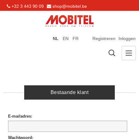
+32 3 443 90 09
shop@mobitel.be
NL
EN
FR
Registreren
Inloggen
Bestaande klant
E-mailadres:
Wachtwoord: