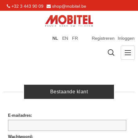
+32 3 443 90 09
shop@mobitel.be
NL
EN
FR
Registreren
Inloggen
Bestaande klant
E-mailadres:
Wachtwoord: