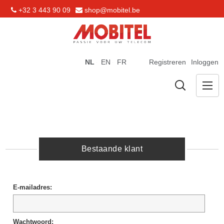
+32 3 443 90 09
shop@mobitel.be
NL
EN
FR
Registreren
Inloggen
Bestaande klant
E-mailadres:
Wachtwoord: