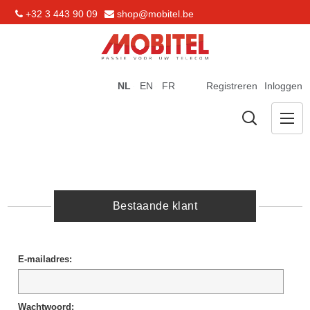
+32 3 443 90 09
shop@mobitel.be
NL
EN
FR
Registreren
Inloggen
Bestaande klant
E-mailadres:
Wachtwoord: