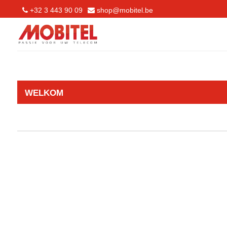
+32 3 443 90 09
shop@mobitel.be
WELKOM