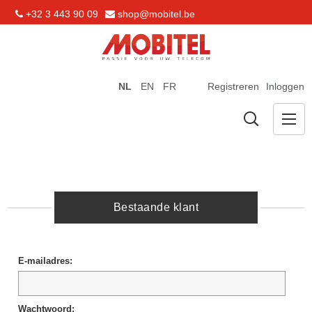
+32 3 443 90 09
shop@mobitel.be
NL
EN
FR
Registreren
Inloggen
Bestaande klant
E-mailadres:
Wachtwoord: