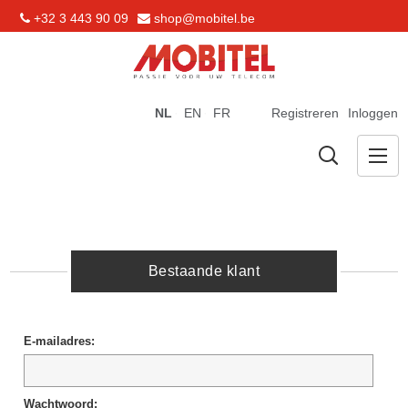
+32 3 443 90 09
shop@mobitel.be
NL
EN
FR
Registreren
Inloggen
Bestaande klant
E-mailadres:
Wachtwoord: