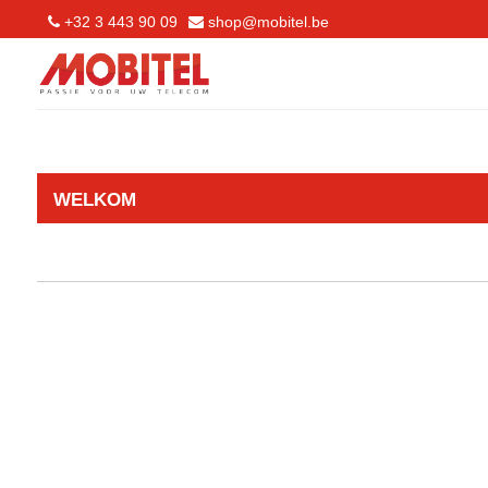
+32 3 443 90 09
shop@mobitel.be
WELKOM