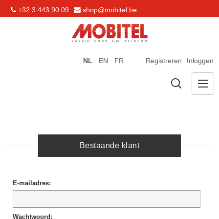
+32 3 443 90 09
shop@mobitel.be
NL
EN
FR
Registreren
Inloggen
Bestaande klant
E-mailadres:
Wachtwoord: