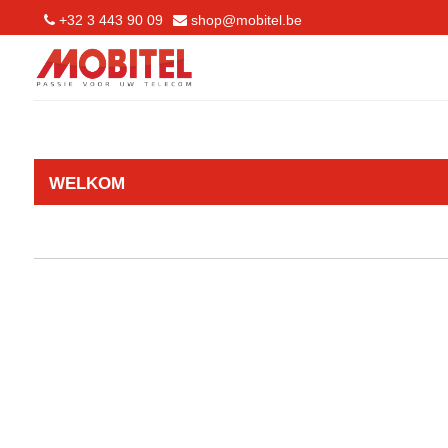
+32 3 443 90 09
shop@mobitel.be
WELKOM