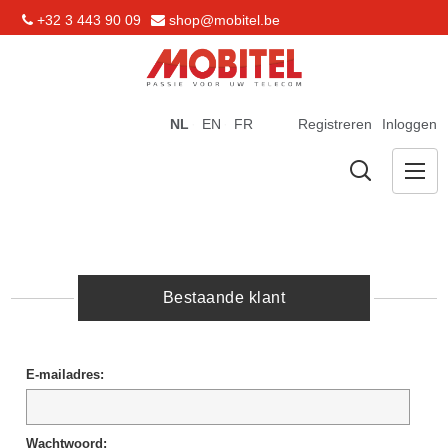
+32 3 443 90 09
shop@mobitel.be
NL
EN
FR
Registreren
Inloggen
Bestaande klant
E-mailadres:
Wachtwoord: