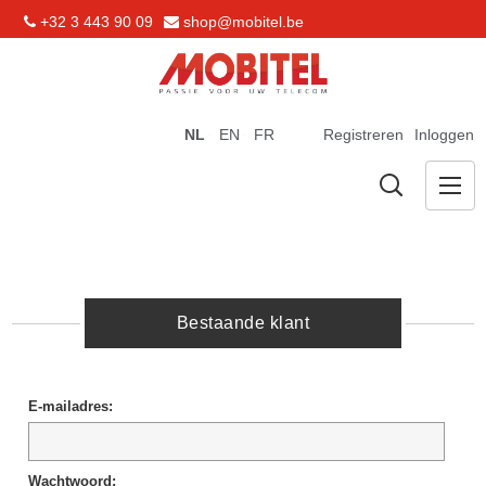
+32 3 443 90 09
shop@mobitel.be
NL
EN
FR
Registreren
Inloggen
Bestaande klant
E-mailadres:
Wachtwoord: