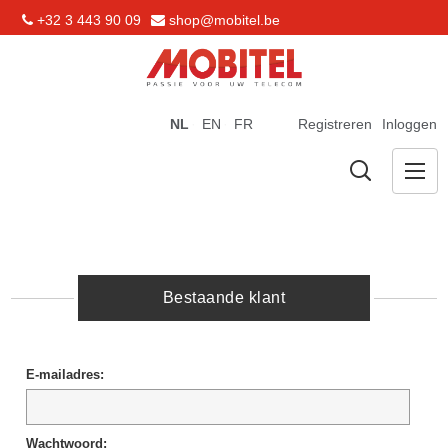
+32 3 443 90 09
shop@mobitel.be
NL
EN
FR
Registreren
Inloggen
Bestaande klant
E-mailadres:
Wachtwoord: