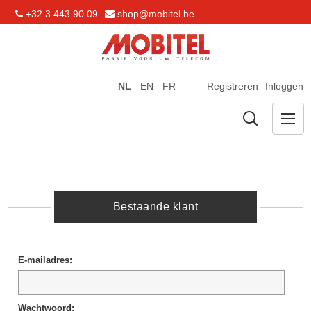
+32 3 443 90 09
shop@mobitel.be
NL
EN
FR
Registreren
Inloggen
Bestaande klant
E-mailadres:
Wachtwoord: