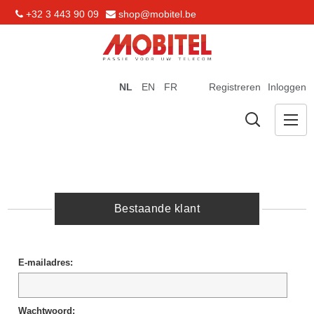
+32 3 443 90 09
shop@mobitel.be
NL
EN
FR
Registreren
Inloggen
Bestaande klant
E-mailadres:
Wachtwoord: