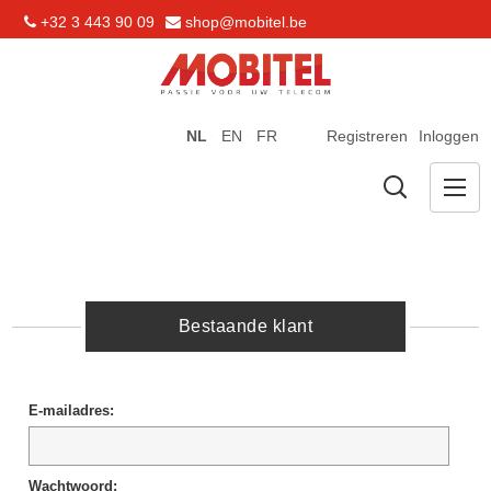
+32 3 443 90 09
shop@mobitel.be
NL
EN
FR
Registreren
Inloggen
Bestaande klant
E-mailadres:
Wachtwoord: