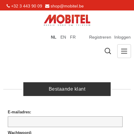
+32 3 443 90 09
shop@mobitel.be
NL
EN
FR
Registreren
Inloggen
Bestaande klant
E-mailadres:
Wachtwoord: