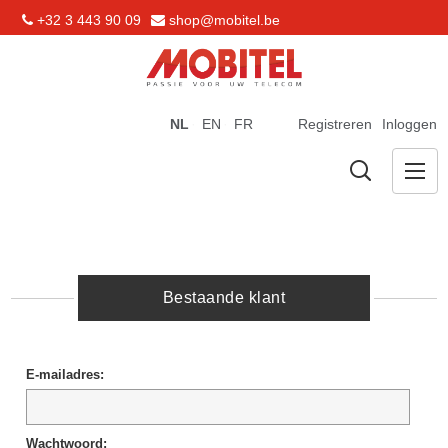
+32 3 443 90 09
shop@mobitel.be
NL
EN
FR
Registreren
Inloggen
Bestaande klant
E-mailadres:
Wachtwoord: