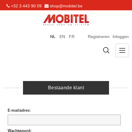
+32 3 443 90 09
shop@mobitel.be
NL
EN
FR
Registreren
Inloggen
Bestaande klant
E-mailadres:
Wachtwoord: