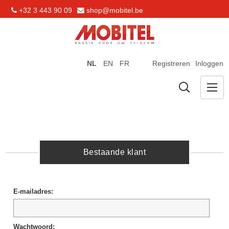
+32 3 443 90 09
shop@mobitel.be
NL
EN
FR
Registreren
Inloggen
Bestaande klant
E-mailadres:
Wachtwoord: