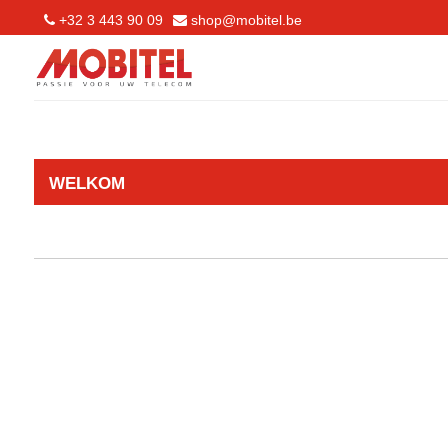
+32 3 443 90 09
shop@mobitel.be
WELKOM