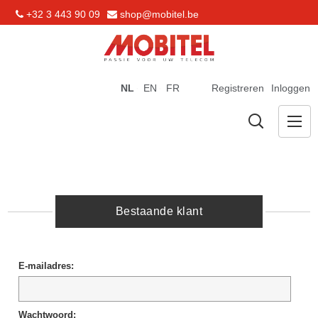
+32 3 443 90 09
shop@mobitel.be
NL
EN
FR
Registreren
Inloggen
Bestaande klant
E-mailadres:
Wachtwoord: