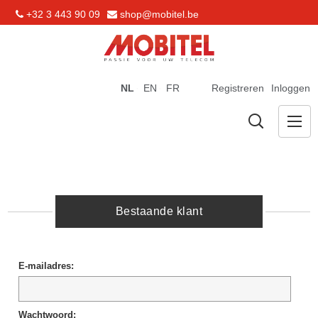
+32 3 443 90 09
shop@mobitel.be
NL
EN
FR
Registreren
Inloggen
Bestaande klant
E-mailadres:
Wachtwoord: