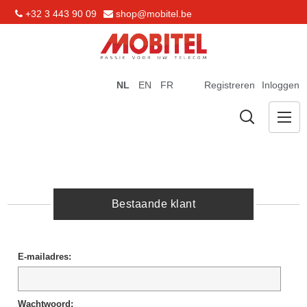
+32 3 443 90 09
shop@mobitel.be
NL
EN
FR
Registreren
Inloggen
Bestaande klant
E-mailadres:
Wachtwoord: