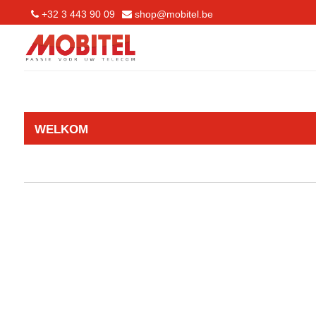
+32 3 443 90 09
shop@mobitel.be
WELKOM