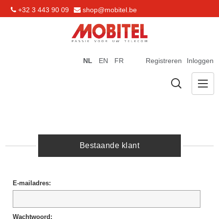
+32 3 443 90 09
shop@mobitel.be
NL
EN
FR
Registreren
Inloggen
Bestaande klant
E-mailadres:
Wachtwoord: