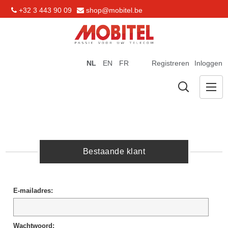
+32 3 443 90 09
shop@mobitel.be
NL
EN
FR
Registreren
Inloggen
Bestaande klant
E-mailadres:
Wachtwoord: