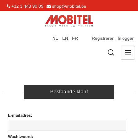
+32 3 443 90 09
shop@mobitel.be
NL
EN
FR
Registreren
Inloggen
Bestaande klant
E-mailadres:
Wachtwoord: