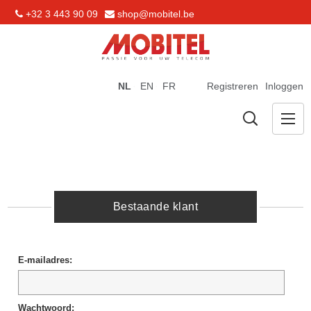
+32 3 443 90 09
shop@mobitel.be
NL
EN
FR
Registreren
Inloggen
Bestaande klant
E-mailadres:
Wachtwoord: