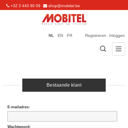
+32 3 443 90 09
shop@mobitel.be
NL
EN
FR
Registreren
Inloggen
Bestaande klant
E-mailadres:
Wachtwoord: