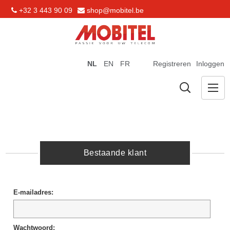
+32 3 443 90 09
shop@mobitel.be
NL
EN
FR
Registreren
Inloggen
Bestaande klant
E-mailadres:
Wachtwoord: