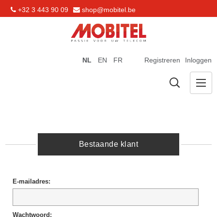
+32 3 443 90 09
shop@mobitel.be
NL
EN
FR
Registreren
Inloggen
Bestaande klant
E-mailadres:
Wachtwoord: