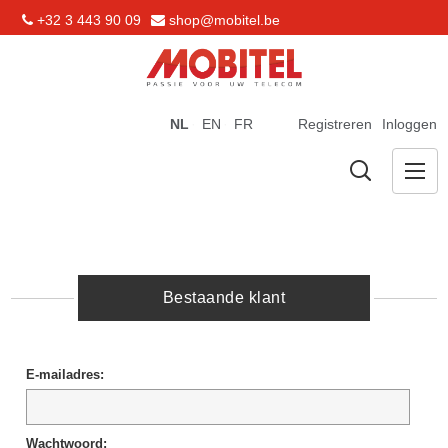
+32 3 443 90 09
shop@mobitel.be
NL
EN
FR
Registreren
Inloggen
Bestaande klant
E-mailadres:
Wachtwoord: