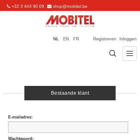
+32 3 443 90 09
shop@mobitel.be
NL
EN
FR
Registreren
Inloggen
Bestaande klant
E-mailadres:
Wachtwoord: