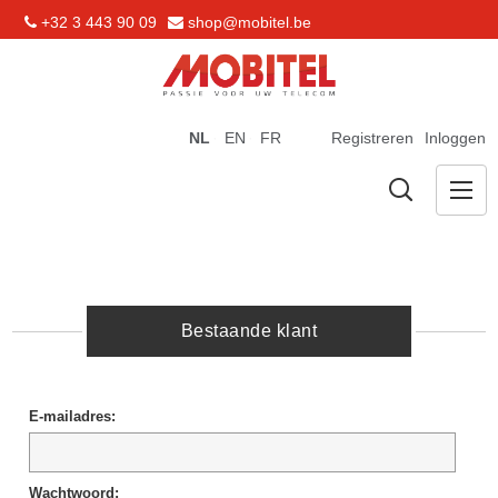
+32 3 443 90 09
shop@mobitel.be
NL
EN
FR
Registreren
Inloggen
Bestaande klant
E-mailadres:
Wachtwoord: