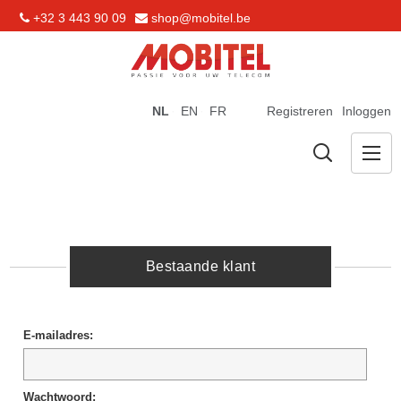
+32 3 443 90 09
shop@mobitel.be
NL
EN
FR
Registreren
Inloggen
Bestaande klant
E-mailadres:
Wachtwoord: