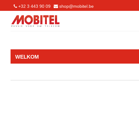
+32 3 443 90 09
shop@mobitel.be
WELKOM