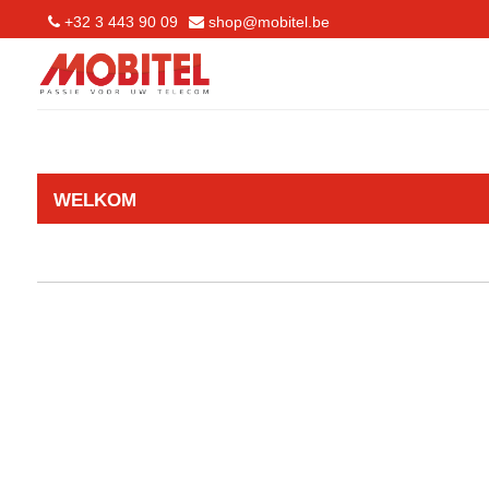
+32 3 443 90 09
shop@mobitel.be
WELKOM