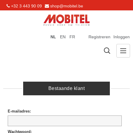
+32 3 443 90 09
shop@mobitel.be
NL
EN
FR
Registreren
Inloggen
Bestaande klant
E-mailadres:
Wachtwoord: