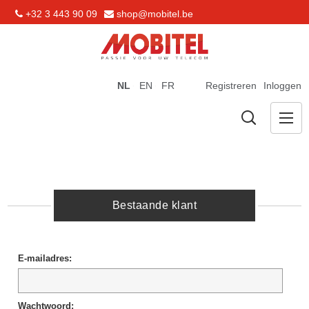
+32 3 443 90 09
shop@mobitel.be
NL
EN
FR
Registreren
Inloggen
Bestaande klant
E-mailadres:
Wachtwoord: